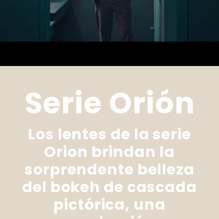
Serie Orión
Los lentes de la serie
Orion brindan la
sorprendente belleza
del bokeh de cascada
pictórica, una