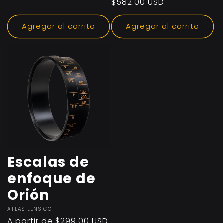
Precio
$582.00 USD
habitual
Agregar al carrito
Agregar al carrito
Escalas de
enfoque de
Orión
Proveedor:
ATLAS LENS CO
Precio
A partir de $299.00 USD