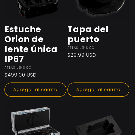
i
ó
Estuche
Tapa del
Orion de
puerto
n
lente única
Proveedor:
ATLAS LENS CO
Precio
$29.99 USD
IP67
:
habitual
Proveedor:
ATLAS LENS CO
Precio
$499.00 USD
habitual
Agregar al carrito
Agregar al carrito