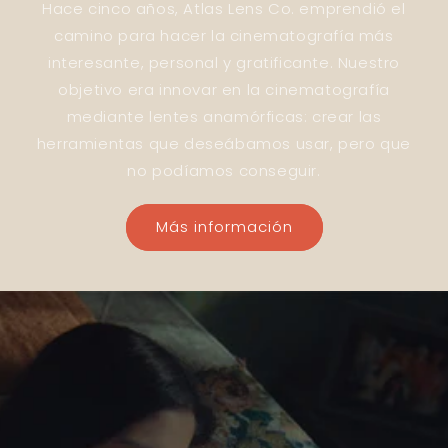
Hace cinco años, Atlas Lens Co. emprendió el
camino para hacer la cinematografía más
interesante, personal y gratificante. Nuestro
objetivo era innovar en la cinematografía
mediante lentes anamórficas: crear las
herramientas que deseábamos usar, pero que
no podíamos conseguir.
Más información