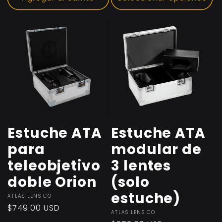
Estuche ATA
Estuche ATA
para
modular de
teleobjetivo
3 lentes
doble Orion
(solo
estuche)
Proveedor:
ATLAS LENS CO
Precio
$749.00 USD
Proveedor:
ATLAS LENS CO
habitual