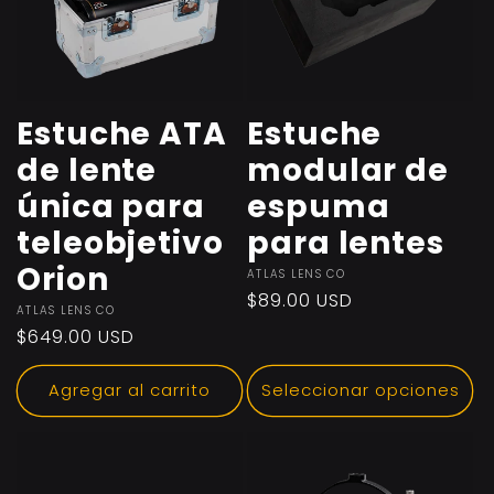
Estuche ATA
Estuche
de lente
modular de
única para
espuma
teleobjetivo
para lentes
Orion
Proveedor:
ATLAS LENS CO
Precio
$89.00 USD
Proveedor:
ATLAS LENS CO
habitual
Precio
$649.00 USD
habitual
Agregar al carrito
Seleccionar opciones