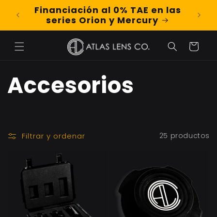
Ir
Financiación al 0% TAE en las
Shop
directamente
series Orion y Mercury
al contenido
Carrito
C
Accesorios
o
l
Filtrar y ordenar
25 productos
e
c
c