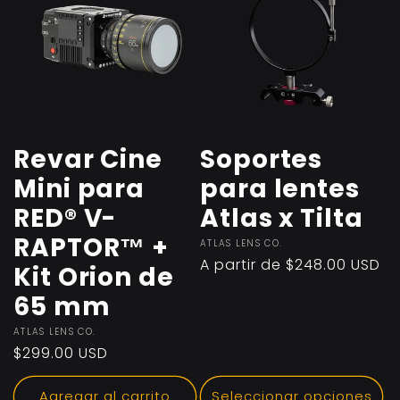
Revar Cine
Soportes
Mini para
para lentes
RED® V-
Atlas x Tilta
RAPTOR™️ +
Proveedor:
ATLAS LENS CO.
Precio
A partir de $248.00 USD
Kit Orion de
habitual
65 mm
Proveedor:
ATLAS LENS CO.
Precio
$299.00 USD
habitual
Agregar al carrito
Seleccionar opciones