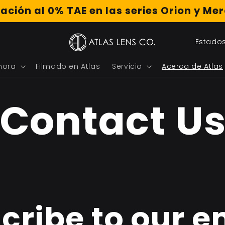
ación al 0% TAE en las series Orion y Me
P
a
hora
Filmado en Atlas
Servicio
Acerca de Atlas
í
Contact U
s
/
r
e
g
cribe to our e
i