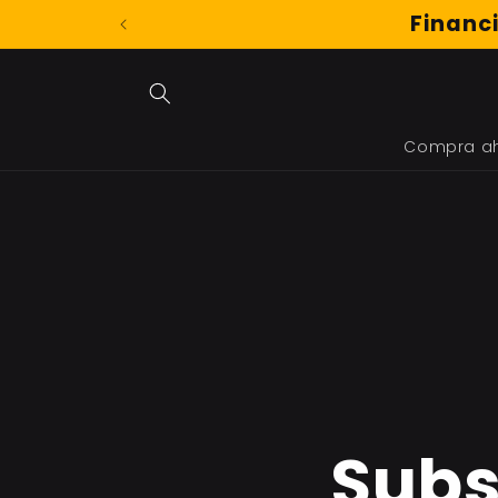
Ir
Financi
directamente
al contenido
Compra a
Subs