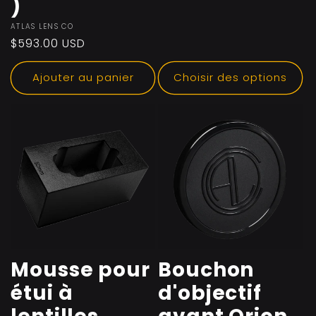
)
Fournisseur :
ATLAS LENS CO
Prix
$593.00 USD
habituel
Ajouter au panier
Choisir des options
Mousse pour
Bouchon
étui à
d'objectif