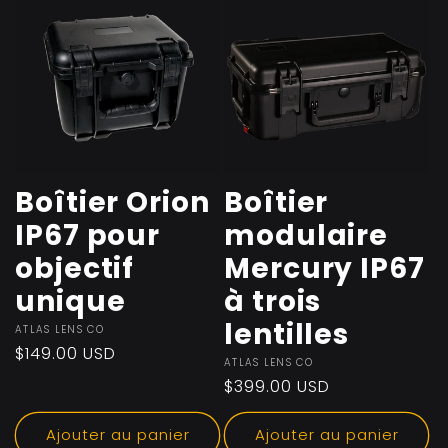
Boîtier Orion
Boîtier
IP67 pour
modulaire
objectif
Mercury IP67
unique
à trois
lentilles
Fournisseur :
ATLAS LENS CO
Prix
$149.00 USD
Fournisseur :
ATLAS LENS CO
habituel
Prix
$399.00 USD
habituel
Ajouter au panier
Ajouter au panier