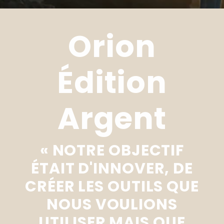
Orion
Édition
Argent
« NOTRE OBJECTIF
ÉTAIT D'INNOVER, DE
CRÉER LES OUTILS QUE
NOUS VOULIONS
UTILISER MAIS QUE