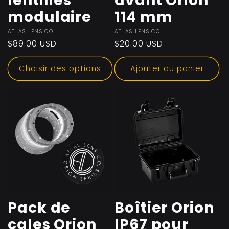
lentilles
avant Orion
modulaire
114 mm
Fournisseur :
ATLAS LENS CO
Fournisseur :
ATLAS LENS CO
Prix
$89.00 USD
Prix
$20.00 USD
habituel
habituel
Choisir des options
Ajouter au panier
Pack de
Boîtier Orion
cales Orion
IP67 pour