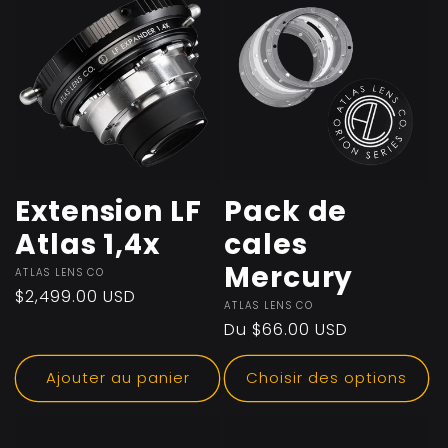
Extension LF
Pack de
Atlas 1,4x
cales
Mercury
Fournisseur :
ATLAS LENS CO
Prix
$2,499.00 USD
Fournisseur :
ATLAS LENS CO
habituel
Prix
Du $66.00 USD
habituel
Ajouter au panier
Choisir des options