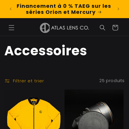
et
Financement à 0 % TAEG sur les
Shop
passer
séries Orion et Mercury
au
contenu
Panier
C
Accessoires
o
l
Filtrer et trier
25 produits
l
e
c