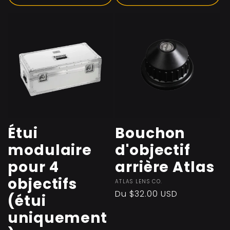
Étui
Bouchon
modulaire
d'objectif
pour 4
arrière Atlas
objectifs
Fournisseur :
ATLAS LENS CO.
Prix
Du $32.00 USD
(étui
habituel
uniquement