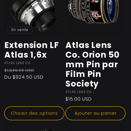
En vente
Extension LF
Atlas Lens
Atlas 1,6x
Co. Orion 50
mm Pin par
Fournisseur :
ATLAS LENS CO
Prix
Prix
$1,849.00 USD
Film Pin
habituel
Du $924.50 USD
promotionnel
Society
Fournisseur :
ATLAS LENS CO
Prix
$15.00 USD
habituel
Choisir des options
Ajouter au panier