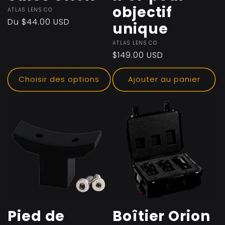
objectif
Fournisseur :
ATLAS LENS CO
Prix
Du $44.00 USD
unique
habituel
Fournisseur :
ATLAS LENS CO
Prix
$149.00 USD
habituel
Choisir des options
Ajouter au panier
Pied de
Boîtier Orion