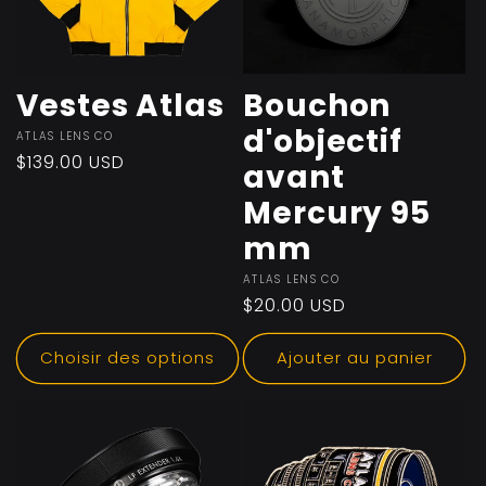
t
i
Vestes Atlas
Bouchon
d'objectif
Fournisseur :
ATLAS LENS CO
o
Prix
$139.00 USD
avant
habituel
Mercury 95
n
mm
:
Fournisseur :
ATLAS LENS CO
Prix
$20.00 USD
habituel
Choisir des options
Ajouter au panier