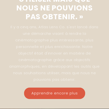
NOUS NE POUVIONS
PAS OBTENIR. »
Il y a cinq ans, Atlas Lens Co. s'est lancé dans
une démarche visant à rendre la
cinématographie plus intéressante, plus
personnelle et plus enrichissante. Notre
objectif était d'innover en matière de
cinématographie grâce aux objectifs
anamorphiques, en développant les outils que
nous souhaitions utiliser, mais que nous ne
pouvions pas obtenir.
Apprendre encore plus