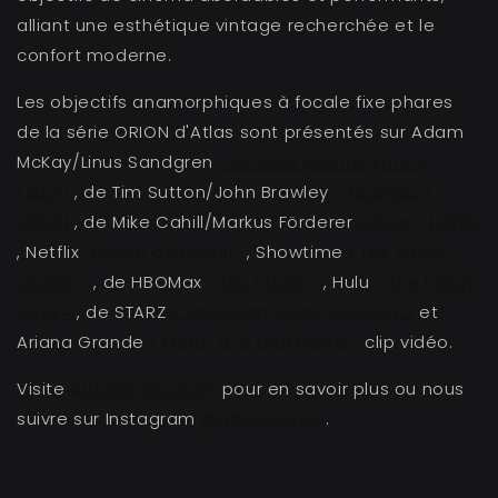
alliant une esthétique vintage recherchée et le
confort moderne.
Les objectifs anamorphiques à focale fixe phares
de la série ORION d'Atlas sont présentés sur Adam
McKay/Linus Sandgren
« Ne lève pas les yeux »
(2021)
, de Tim Sutton/John Brawley
« Taureau »
(2021)
, de Mike Cahill/Markus Förderer
« Bliss » (2021)
, Netflix
"Messe de minuit"
, Showtime
« Les Gilets
jaunes »
, de HBOMax
« DC Titans »
, Hulu
« The Hardy
Boys »
, de STARZ
« American Gods » Saison 2
et
Ariana Grande
« Merci, à la prochaine »
clip vidéo.
Visite
atlaslensco.com
pour en savoir plus ou nous
suivre sur Instagram
@atlaslensco
.